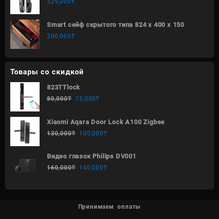
329,000
₸
Smart сейф скрытого типа 824 х 400 х 150
200,000
₸
Товары со скидкой
823TTlock
80,000
₸
75,000
₸
Xiaomi Aqara Door Lock A100 Zigbee
130,000
₸
100,000
₸
Видео глазок Philips DV001
160,000
₸
140,000
₸
Принимаем оплаты