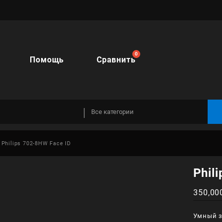
Помощь
Сравнить
Philips 702-8HW Face ID
Phil
350,00
Умный з