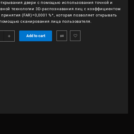
открывания двери с помощью использования точной и
вной технологии 3D-распознавания лиц с коэффициентом
 принятия (FAR)=0,0001 %*, которая позволяет открывать
 помощью сканирования лица пользователя.
lips
+
Add to cart
-
W
ce
ntity