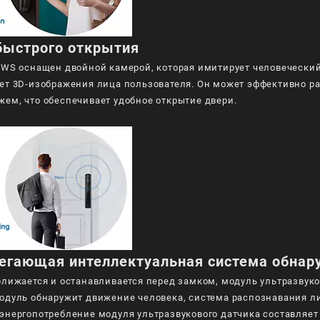
быстрого открытия
8HWS оснащен двойной камерой, которая имитирует человечески
ает 3D-изображения лица пользователя. Он может эффективно ра
жем, что обеспечивает удобное открытие двери.
егающая интеллектуальная система обнар
иближается и останавливается перед замком, модуль ультразвук
модуль обнаружит движение человека, система распознавания ли
энергопотребление модуля ультразвукового датчика составляет 