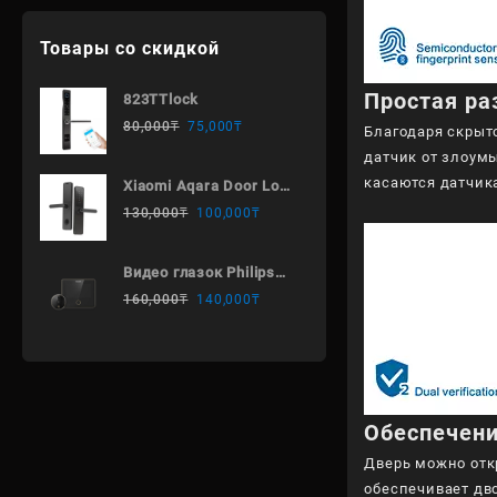
Товары со скидкой
Простая р
823TTlock
80,000
₸
75,000
₸
Благодаря скрыт
датчик от злоум
касаются датчика
Xiaomi Aqara Door Lock
A100 Zigbee
130,000
₸
100,000
₸
Видео глазок Philips
DV001
160,000
₸
140,000
₸
Обеспечени
Дверь можно отк
обеспечивает дв