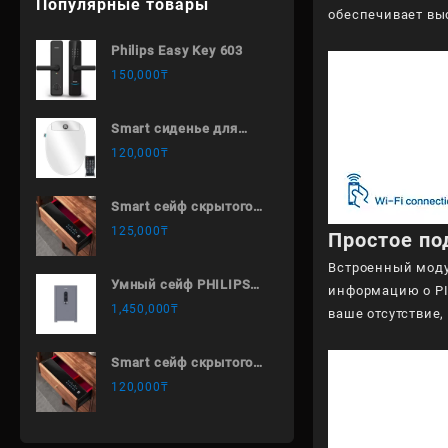
Популярные товары
обеспечивает вы
Philips Easy Key 603
150,000
₸
Smart сиденье для
унитаза SG 405
120,000
₸
Smart сейф скрытого
типа 464 х 400 х 150
125,000
₸
Простое по
Встроенный модул
Умный сейф PHILIPS
информацию о PI
Smart safe box
1,450,000
₸
ваше отсутствие
SBX601-7BO
Smart сейф скрытого
типа 400 х 400 х 150
120,000
₸