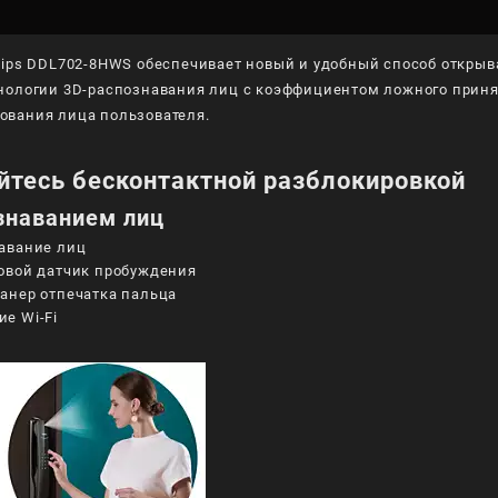
lips DDL702-8HWS обеспечивает новый и удобный способ откры
нологии 3D-распознавания лиц с коэффициентом ложного приняти
вания лица пользователя.
тесь бесконтактной разблокировкой
знаванием лиц
авание лиц
овой датчик пробуждения
анер отпечатка пальца
е Wi-Fi