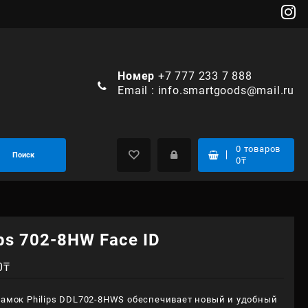
Номер
+7 777 233 7 888
Email :
info.smartgoods@mail.ru
0
товаров
Поиск
0
₸
ips 702-8HW Face ID
0
₸
амок Philips DDL702-8HWS обеспечивает новый и удобный