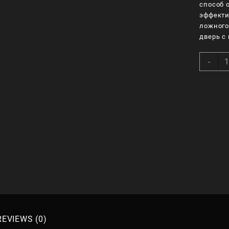
способ 
эффекти
ложного
дверь с
Phi
-
702
8H
Fa
ID
qua
REVIEWS (0)