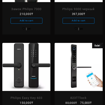
Замок Philips 7300
Philips 9300 черный
210,000
₸
397,000
₸
Add to cart
Add to cart
Sale!
Philips Easy Key 603
823TTlock
150,000
₸
80,000
₸
75,000
₸