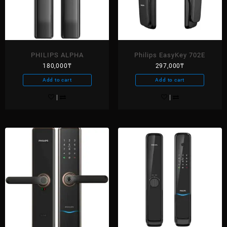
PHILIPS ALPHA
Philips EasyKey 702E
180,000
₸
297,000
₸
Add to cart
Add to cart