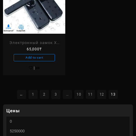
Электронный замок X5
65,000
₸
BLACK TTlock
Add to cart
←
1
2
3
…
10
11
12
13
Цены