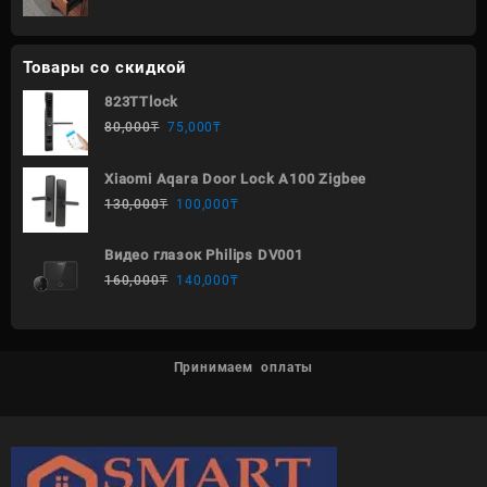
Товары со скидкой
823TTlock
80,000
₸
75,000
₸
Xiaomi Aqara Door Lock A100 Zigbee
130,000
₸
100,000
₸
Видео глазок Philips DV001
160,000
₸
140,000
₸
Принимаем оплаты