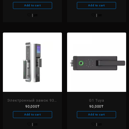
Add to cart
Add to cart
Электронный замок 933-
G1 Tuya
90,000
₸
90,000
₸
M Ttlock Казахский язык
Add to cart
Add to cart