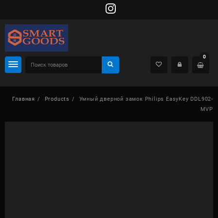
Skip
to
content
0
Главная
Products
Умный дверной замок Philips EasyKey DDL902-
MVP