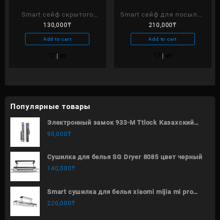
Smart сейф скрытого
Smart сейф для посылок
130,000
₸
210,000
₸
типа 480 х 400 х 150
TTlock
Add to cart
Add to cart
Популярные товары
Электронный замок 933-M Ttlock Казахский
язык
90,000
₸
Сушилка для белья SG Dryer 8085 цвет черный
140,000
₸
Smart сушилка для белья xiaomi mijia mi pro
B501CN
220,000
₸