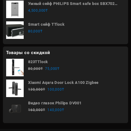
Умный сейф PHILIPS Smart safe box SBX702
ABX
4,500,000
₸
Smart сейф TTlock
80,000
₸
Товары со скидкой
823TTlock
80,000
₸
75,000
₸
Xiaomi Aqara Door Lock A100 Zigbee
130,000
₸
100,000
₸
Видео глазок Philips DV001
160,000
₸
140,000
₸