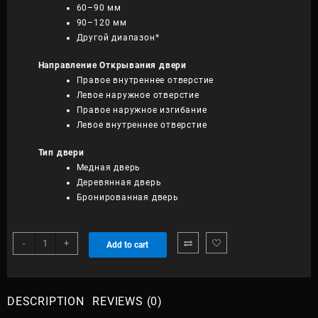
60–90 мм
90–120 мм
Другой диапазон*
Направление Открывания двери
Правое внутреннее отверстие
Левое наружное отверстие
Правое наружное изгибание
Левое внутреннее отверстие
Тип двери
Медная дверь
Деревянная дверь
Бронированная дверь
Умный
-
+
Add to cart
дверной
замок
Philips
EasyKey
DESCRIPTION
REVIEWS (0)
DDL902-