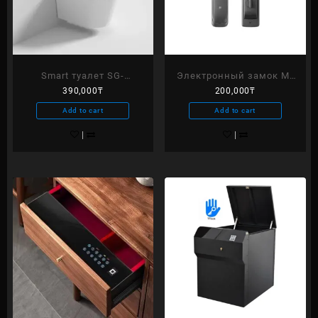
Smart туалет SG-
Электронный замок MI
390,000
₸
200,000
₸
SSLP069W
Magic Face ID
Add to cart
Add to cart