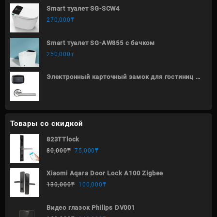
Smart туалет SG-SCW4
270,000
₸
Smart туалет SG-AW855 с бачком
250,000
₸
Электронный карточный замок для гостиниц и
отелей S100
Товары со скидкой
823TTlock
80,000
₸
75,000
₸
Xiaomi Aqara Door Lock A100 Zigbee
130,000
₸
100,000
₸
Видео глазок Philips DV001