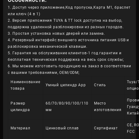
1. Доступ через приложение,Код пропуска,Карта M1, браслет
или ключ (4 в 1)
2. Версия приложения TUYA & TT lock доступна на выбор,
поддержка удаленной разблокировки из разных городов.
3. Простая установка новых дверей или замена.
4. Резервный интерфейс внешнего источника питания USB и
разблокировка механической клавиши.
5. Гарантия на обслуживание клиентов-1 год гарантии и
бесплатная техническая поддержка на весь срок службы;
6. Мы можем изготовить продукцию на заказ в соответствии
с вашими требованиями, OEM/ODM;
Наименование
Tuya/
Умный цилиндр App
Стиль
товара
опци
Пров
Размер
60/70/80/90/100/110
Место
Гуанд
цилиндра
мм
изготовления
Китай
CE, R
Материал
Цинковый сплав
Сертификат
FCC