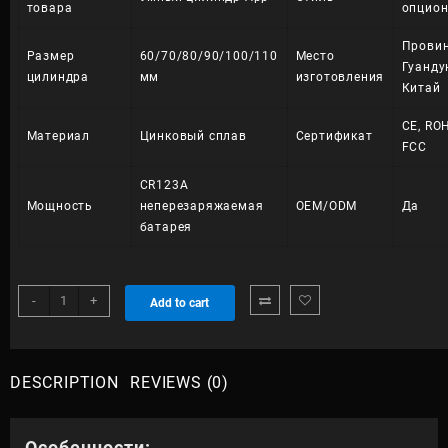
товара
опцио
Прови
Размер
60/70/80/90/100/110
Место
Гуанду
цилиндра
мм
изготовления
Китай
CE, RO
Материал
Цинковый сплав
Сертификат
FCC
CR123A
Мощность
неперезаряжаемая
OEM/ODM
Да
батарея
Электронный
-
+
Add to cart
цилиндр
TTLock
quantity
DESCRIPTION
REVIEWS (0)
Особенности: