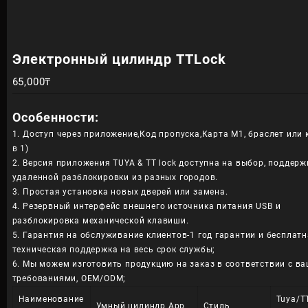
Электронный цилиндр TTLock
65,000
₸
Особенности:
1. Доступ через приложение,Код пропуска,Карта M1, браслет или 
в 1)
2. Версия приложения TUYA & TT lock доступна на выбор, поддерж
удаленной разблокировки из разных городов.
3. Простая установка новых дверей или замена.
4. Резервный интерфейс внешнего источника питания USB и
разблокировка механической клавиши.
5. Гарантия на обслуживание клиентов-1 год гарантии и бесплат
техническая поддержка на весь срок службы;
6. Мы можем изготовить продукцию на заказ в соответствии с в
требованиями, OEM/ODM;
Наименование
Tuya/T
Умный цилиндр App
Стиль