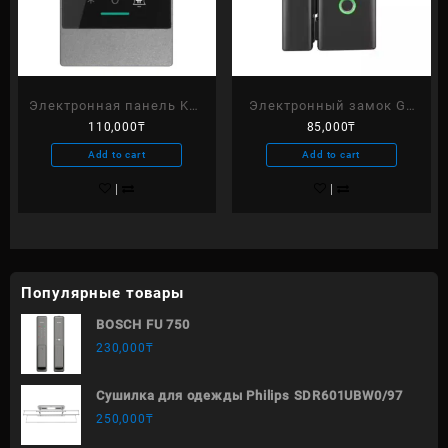
Электронная панель K2F
Электронный замок G2
110,000
₸
85,000
₸
TTlock
Ttlock для стеклянных
дверей
Add to cart
Add to cart
Популярные товары
BOSCH FU 750
230,000
₸
Сушилка для одежды Philips SDR601UBW0/97
250,000
₸