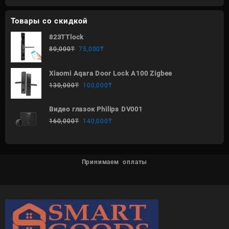
Товары со скидкой
823TTlock
80,000
₸
75,000
₸
Xiaomi Aqara Door Lock A100 Zigbee
130,000
₸
100,000
₸
Видео глазок Philips DV001
160,000
₸
140,000
₸
Принимаем оплаты