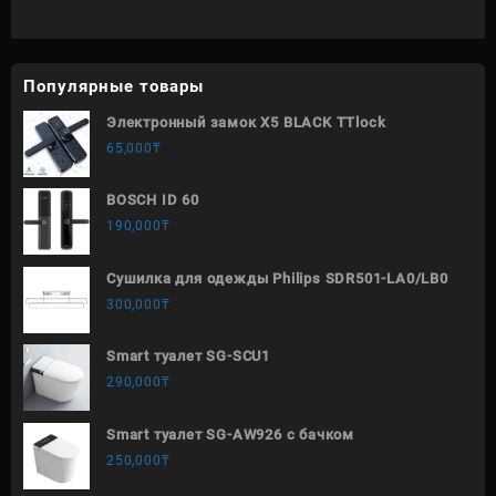
Популярные товары
Электронный замок X5 BLACK TTlock
65,000
₸
BOSCH ID 60
190,000
₸
Сушилка для одежды Philips SDR501-LA0/LB0
300,000
₸
Smart туалет SG-SCU1
290,000
₸
Smart туалет SG-AW926 с бачком
250,000
₸